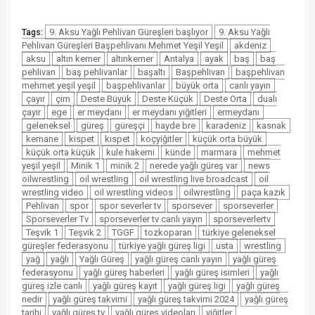
9. Aksu Yağlı Pehlivan Güreşleri başlıyor
9. Aksu Yağlı
Tags:
Pehlivan Güreşleri Başpehlivanı Mehmet Yeşil Yeşil
akdeniz
aksu
altın kemer
altınkemer
Antalya
ayak
baş
baş
pehlivan
baş pehlivanlar
başaltı
Başpehlivan
başpehlivan
mehmet yeşil yeşil
başpehlivanlar
büyük orta
canlı yayın
çayır
çim
Deste Büyük
Deste Küçük
Deste Orta
dualı
çayır
ege
er meydanı
er meydanı yiğitleri
ermeydanı
geleneksel
güreş
güreşçi
hayde bre
karadeniz
kasnak
kemane
kispet
kıspet
koçyiğitler
küçük orta büyük
küçük orta küçük
kule hakemi
künde
marmara
mehmet
yeşil yeşil
Minik 1
minik 2
nerede yağlı güreş var
news
oilwrestling
oil wrestling
oil wrestling live broadcast
oil
wrestling video
oil wrestling videos
oilwrestling
paça kazık
Pehlivan
spor
spor severler tv
sporsever
sporseverler
Sporseverler Tv
sporseverler tv canlı yayın
sporseverlertv
Teşvik 1
Teşvik 2
TGGF
tozkoparan
türkiye geleneksel
güreşler federasyonu
türkiye yağlı güreş ligi
usta
wrestling
yağ
yağlı
Yağlı Güreş
yağlı güreş canlı yayın
yağlı güreş
federasyonu
yağlı güreş haberleri
yağlı güreş isimleri
yağlı
güreş izle canlı
yağlı güreş kayıt
yağlı güreş ligi
yağlı güreş
nedir
yağlı güreş takvimi
yağlı güreş takvimi 2024
yağlı güreş
tarihi
yağlı güreş tv
yağlı güreş videoları
yiğitler