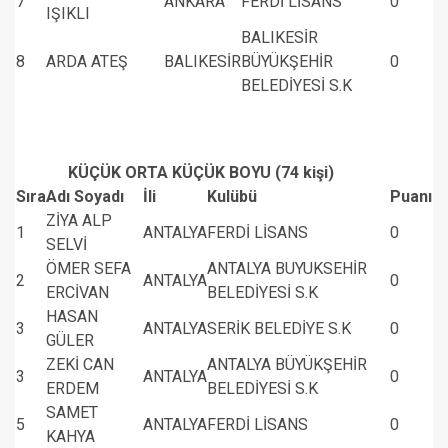
7
ANKARA
FERDİ LİSANS
0
IŞIKLI
BALIKESİR
8
ARDA ATEŞ
BALIKESİR
BÜYÜKŞEHİR
0
BELEDİYESİ S.K
KÜÇÜK ORTA KÜÇÜK BOYU (74 kişi)
Sıra
Adı Soyadı
İli
Kulübü
Puanı
ZİYA ALP
1
ANTALYA
FERDİ LİSANS
0
SELVİ
ÖMER SEFA
ANTALYA BUYUKSEHİR
2
ANTALYA
0
ERCİVAN
BELEDİYESİ S.K
HASAN
3
ANTALYA
SERİK BELEDİYE S.K
0
GÜLER
ZEKİ CAN
ANTALYA BÜYÜKŞEHİR
3
ANTALYA
0
ERDEM
BELEDİYESİ S.K
SAMET
5
ANTALYA
FERDİ LİSANS
0
KAHYA