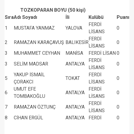
TOZKOPARAN BOYU (50 kişi)
Sıra
Adı Soyadı
İli
Kulübü
Puanı
FERDİ
1
MUSTAFA YANMAZ
YALOVA
0
LİSANS
FERDİ
2
RAMAZAN KARAÇAVUŞ
BALIKESİR
0
LİSANS
3
MUHAMMET CEYHAN
MANİSA
FERDİ LİSAN
0
FERDİ
3
SELİM MADSAR
ANTALYA
0
LİSANS
YAKUP İSMAİL
FERDİ
5
TOKAT
0
ÇORAKCI
LİSANS
UMUT EFE
FERDİ
6
ANTALYA
0
TOMBAKOĞLU
LİSANS
FERDİ
7
RAMAZAN ÖZTUNÇ
ANTALYA
0
LİSANS
8
CİHAN ERGÜL
ANTALYA
FERDİ
0