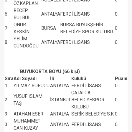
ÖZKAPLAN
RECEP
6
ANTALYA
FERDİ LİSANS
0
BÜLBÜL
ONUR
BURSA BÜYÜKŞEHİR
7
BURSA
0
KESKİN
BELEDİYE SPOR KULUBÜ
SELİM
8
ANTALYA
FERDİ LİSANS
0
GÜNDOĞDU
BÜYÜKORTA BOYU (66 kişi)
Sıra
Adı Soyadı
İli
Kulübü
Puanı
1
YILMAZ BORUCU
ANTALYA
FERDİ LİSANS
0
ÇATALCA
YUSUF İSLAM
2
İSTANBUL
BELEDİYESPOR
0
TAŞ
KULÜBÜ
3
ATAHAN ESER
ANTALYA
SERİK BELEDİYE S.K
0
MUHAMMET
3
ANTALYA
FERDİ LİSANS
0
CAN KUZAY