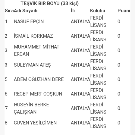
TEŞVİK BİR BOYU (33 kişi)
Sıra
Adı Soyadı
İli
Kulübü
Puanı
FERDİ
1
NASUF EPÇİN
ANTALYA
0
LİSANS
FERDİ
2
İSMAİL KORKMAZ
ANTALYA
0
LİSANS
MUHAMMET MİTHAT
FERDİ
3
ANTALYA
0
ERCAN
LİSANS
FERDİ
3
SÜLEYMAN ATEŞ
ANTALYA
0
LİSANS
FERDİ
5
ADEM OĞUZHAN DERE
ANTALYA
0
LİSANS
FERDİ
6
RECEP MERT COŞKUN
ANTALYA
0
LİSANS
HÜSEYİN BERKE
FERDİ
7
ANTALYA
0
ÇALIŞKAN
LİSANS
FERDİ
8
GÜVEN YEŞİLÇİMEN
ANTALYA
0
LİSANS