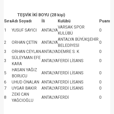
TEŞVİK İKİ BOYU (28 kişi)
Sıra
Adı Soyadı
İli
Kulübü
Puanı
VARSAK SPOR
1
YUSUF SAYICI
ANTALYA
0
KULÜBÜ
ANTALYA BÜYÜKŞEHİR
2
ORHAN ÇETİN
ANTALYA
0
BELEDİYESİ
3
ORHAN CEYLAN
ANTALYA
DEMRE S. K
0
SÜLEYMAN EFE
3
ANTALYA
FERDİ LİSANS
0
KARA
HASAN YAĞIZ
5
ANTALYA
FERDİ LİSANS
0
BORUCU
6
UHUD ÖNALAN
ANTALYA
FERDİ LİSANS
0
7
UYGAR BAKIR
ANTALYA
FERDİ LİSANS
0
ZEKİ CAN
8
ANTALYA
FERDİ
0
YAĞCIOĞLU