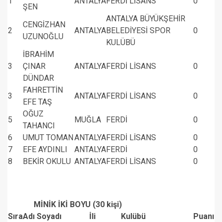
1
ANTALYA
FERDİ LİSANS
0
ŞEN
ANTALYA BÜYÜKŞEHİR
CENGİZHAN
2
ANTALYA
BELEDİYESİ SPOR
0
UZUNOĞLU
KULÜBÜ
İBRAHİM
3
ÇINAR
ANTALYA
FERDİ LİSANS
0
DÜNDAR
FAHRETTİN
3
ANTALYA
FERDİ LİSANS
0
EFE TAŞ
OĞUZ
5
MUĞLA
FERDİ
0
TAHANCI
6
UMUT TOMAN
ANTALYA
FERDİ LİSANS
0
7
EFE AYDINLI
ANTALYA
FERDİ
0
8
BEKİR OKULU
ANTALYA
FERDİ LİSANS
0
MİNİK İKİ BOYU (30 kişi)
Sıra
Adı Soyadı
İli
Kulübü
Puanı