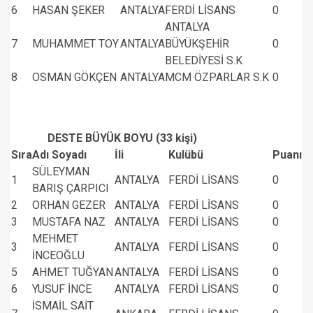
6
HASAN ŞEKER
ANTALYA
FERDİ LİSANS
0
ANTALYA
7
MUHAMMET TOY
ANTALYA
BÜYÜKŞEHİR
0
BELEDİYESİ S.K
8
OSMAN GÖKÇEN
ANTALYA
MCM ÖZPARLAR S.K
0
DESTE BÜYÜK BOYU (33 kişi)
Sıra
Adı Soyadı
İli
Kulübü
Puanı
SÜLEYMAN
1
ANTALYA
FERDİ LİSANS
0
BARIŞ ÇARPICI
2
ORHAN GEZER
ANTALYA
FERDİ LİSANS
0
3
MUSTAFA NAZ
ANTALYA
FERDİ LİSANS
0
MEHMET
3
ANTALYA
FERDİ LİSANS
0
İNCEOĞLU
5
AHMET TUĞYAN
ANTALYA
FERDİ LİSANS
0
6
YUSUF İNCE
ANTALYA
FERDİ LİSANS
0
İSMAİL SAİT