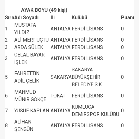
AYAK BOYU (49 kişi)
Sıra
Adı Soyadı
İli
Kulübü
Puanı
MUSTAFA
1
ANTALYA
FERDİ LİSANS
0
YILDIZ
2
ALİ MERT UÇTU
ANTALYA
FERDİ LİSANS
0
3
ARDA SÜLEK
ANTALYA
FERDİ LİSANS
0
CELAL BAYAR
3
ANTALYA
FERDİ LİSANS
0
İŞLEK
SAKARYA
FAHRETTİN
5
SAKARYA
BÜYÜKŞEHİR
0
ADİL ÇELİK
BELEDİYE S.K
MAHMUD
6
TOKAT
FERDİ LİSANS
0
MÜNİR GÖKÇE
KUMLUCA
7
YUSUF KAPLAN
ANTALYA
0
DEMİRSPOR KULÜBÜ
ALİHAN
8
ANTALYA
FERDİ LİSANS
0
ŞENGÜN