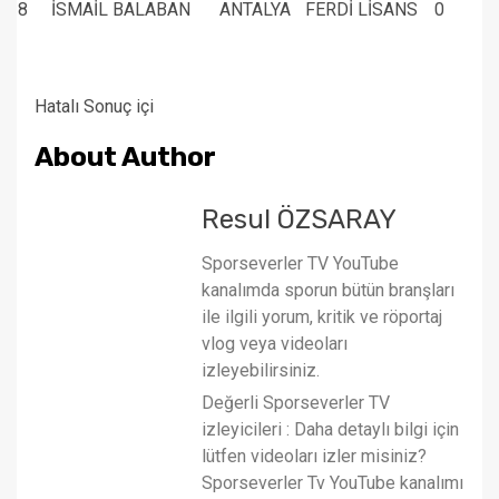
8
İSMAİL BALABAN
ANTALYA
FERDİ LİSANS
0
Hatalı Sonuç içi
About Author
Resul ÖZSARAY
Sporseverler TV YouTube
kanalımda sporun bütün branşları
ile ilgili yorum, kritik ve röportaj
vlog veya videoları
izleyebilirsiniz.
Değerli Sporseverler TV
izleyicileri : Daha detaylı bilgi için
lütfen videoları izler misiniz?
Sporseverler Tv YouTube kanalımı