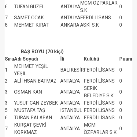
MCM ÖZPARLAR
6
TUFAN GÜZEL
ANTALYA
0
S.K
7
SAMET OCAK
ANTALYA
FERDİ LİSANS
0
8
MEHMET KIRAT
ANKARA
ASKİ S.K
0
BAŞ BOYU (70 kişi)
Sıra
Adı Soyadı
İli
Kulübü
Puanı
MEHMET YEŞİL
1
BALIKESİR
FERDİ LİSANS
0
YEŞİL
2
ALİ İHSAN BATMAZ
ANTALYA
FERDİ LİSANS
0
SERİK
3
OSMAN KAN
ANTALYA
0
BELEDİYE S.K
3
YUSUF CAN ZEYBEK
ANTALYA
FERDİ LİSANS
0
5
MUSTAFA TAŞ
İSTANBUL
FERDİ LİSANS
0
6
TURAN BALABAN
ANTALYA
FERDİ LİSANS
0
KÜRŞAT ŞEVKİ
MCM
7
ANTALYA
0
KORKMAZ
ÖZPARLAR S.K