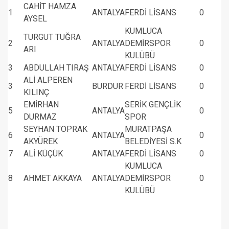
CAHİT HAMZA
1
ANTALYA
FERDİ LİSANS
0
AYSEL
KUMLUCA
TURGUT TUĞRA
2
ANTALYA
DEMİRSPOR
0
ARI
KULÜBÜ
3
ABDULLAH TIRAŞ
ANTALYA
FERDİ LİSANS
0
ALİ ALPEREN
3
BURDUR
FERDİ LİSANS
0
KILINÇ
EMİRHAN
SERİK GENÇLİK
5
ANTALYA
0
DURMAZ
SPOR
SEYHAN TOPRAK
MURATPAŞA
6
ANTALYA
0
AKYÜREK
BELEDİYESİ S.K
7
ALİ KÜÇÜK
ANTALYA
FERDİ LİSANS
0
KUMLUCA
8
AHMET AKKAYA
ANTALYA
DEMİRSPOR
0
KULÜBÜ