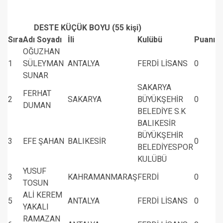
DESTE KÜÇÜK BOYU (55 kişi)
Sıra
Adı Soyadı
İli
Kulübü
Puanı
OĞUZHAN
1
SÜLEYMAN
ANTALYA
FERDİ LİSANS
0
SUNAR
SAKARYA
FERHAT
2
SAKARYA
BÜYÜKŞEHİR
0
DUMAN
BELEDİYE S.K
BALIKESİR
BÜYÜKŞEHİR
3
EFE ŞAHAN
BALIKESİR
0
BELEDİYESPOR
KULÜBÜ
YUSUF
3
KAHRAMANMARAŞ
FERDİ
0
TOSUN
ALİ KEREM
5
ANTALYA
FERDİ LİSANS
0
YAKALI
RAMAZAN