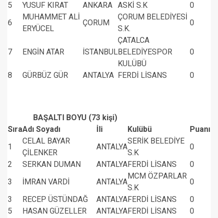
5
YUSUF KIRAT
ANKARA
ASKİ S.K
0
MUHAMMET ALİ
ÇORUM BELEDİYESİ
6
ÇORUM
0
ERYÜCEL
S.K.
ÇATALCA
7
ENGİN ATAR
İSTANBUL
BELEDİYESPOR
0
KULÜBÜ
8
GÜRBÜZ GÜR
ANTALYA
FERDİ LİSANS
0
BAŞALTI BOYU (73 kişi)
Sıra
Adı Soyadı
İli
Kulübü
Puanı
CELAL BAYAR
SERİK BELEDİYE
1
ANTALYA
0
ÇİLENKER
S.K
2
SERKAN DUMAN
ANTALYA
FERDİ LİSANS
0
MCM ÖZPARLAR
3
İMRAN VARDİ
ANTALYA
0
S.K
3
RECEP ÜSTÜNDAĞ
ANTALYA
FERDİ LİSANS
0
5
HASAN GÜZELLER
ANTALYA
FERDİ LİSANS
0