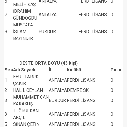
6
ANTALYA
FERDİ LİSANS
0
MELİH KAŞ
İBRAHİM
7
ANTALYA
FERDİ LİSANS
0
GÜNDOĞDU
MUSTAFA
8
İSLAM
BURDUR
FERDİ LİSANS
0
BAYINDIR
DESTE ORTA BOYU (43 kişi)
Sıra
Adı Soyadı
İli
Kulübü
Puanı
EBUL FARUK
1
ANTALYA
FERDİ LİSANS
0
ÇAKIR
2
HALİL CEYLAN
ANTALYA
DEMRE SK
0
MUHAMMET CAN
3
BURDUR
FERDİ LİSANS
0
KARAKUŞ
TUĞRULKAN
3
ANTALYA
FERDİ LİSANS
0
AKÇİL
5
SİNAN ÇETİN
ANTALYA
FERDİ LİSANS
0