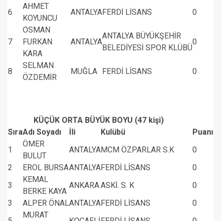
AHMET
6
ANTALYA
FERDİ LİSANS
0
KOYUNCU
OSMAN
ANTALYA BÜYÜKŞEHİR
7
FURKAN
ANTALYA
0
BELEDİYESİ SPOR KLÜBÜ
KARA
SELMAN
8
MUĞLA
FERDİ LİSANS
0
ÖZDEMİR
KÜÇÜK ORTA BÜYÜK BOYU (47 kişi)
Sıra
Adı Soyadı
İli
Kulübü
Puanı
ÖMER
1
ANTALYA
MCM ÖZPARLAR S.K
0
BULUT
2
EROL BURSA
ANTALYA
FERDİ LİSANS
0
KEMAL
3
ANKARA
ASKİ. S. K
0
BERKE KAYA
3
ALPER ÖNAL
ANTALYA
FERDİ LİSANS
0
MURAT
5
KOCAELİ
FERDİ LİSANS
0