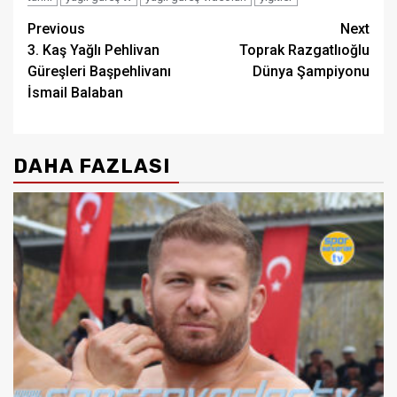
Post
Previous
Next
3. Kaş Yağlı Pehlivan
Toprak Razgatlıoğlu
navigation
Güreşleri Başpehlivanı
Dünya Şampiyonu
İsmail Balaban
DAHA FAZLASI