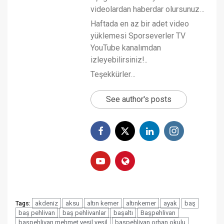
videolardan haberdar olursunuz…
Haftada en az bir adet video
yüklemesi Sporseverler TV
YouTube kanalımdan
izleyebilirsiniz!..
Teşekkürler…
See author's posts
akdeniz
aksu
altın kemer
altınkemer
ayak
baş
Tags:
baş pehlivan
baş pehlivanlar
başaltı
Başpehlivan
başpehlivan mehmet yeşil yeşil
başpehlivan orhan okulu