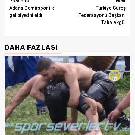
Post
Previous
Next
Adana Demirspor ilk
Türkiye Güreş
navigation
galibiyetini aldı
Federasyonu Başkanı
Taha Akgül
DAHA FAZLASI