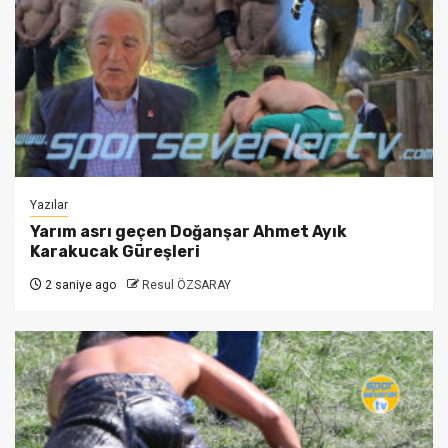
Yazılar
Yarım asrı geçen Doğanşar Ahmet Ayık
Karakucak Güreşleri
2 saniye ago
Resul ÖZSARAY