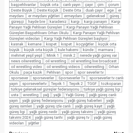
başpehlivanlar
büyük orta
canlı yayın
çayır
çim
çorum
Deste Büyük
Deste Küçük
Deste Orta
dualı çayır
ege
er
meydanı
er meydanı yiğitleri
ermeydanı
geleneksel
güreş
güreşçi
hayde bre
karadeniz
kargı
kargı panayırı
Kargı
Panayırı Yağlı Pehlivan Güreşleri
Kargı Panayırı Yağlı Pehlivan
Güreşleri Başpehlivanı Orhan Okulu
Kargı Panayırı Yağlı Pehlivan
Güreşleri videoları
Kargı Yağlı Pehlivan Güreşleri başlıyor
kasnak
kemane
kispet
kıspet
koçyiğitler
küçük orta
büyük
küçük orta küçük
kule hakemi
künde
marmara
mehmet yeşil yeşil
Minik 1
minik 2
nerede yağlı güreş var
news oilwrestling
oil wrestling
oil wrestling live broadcast
oil wrestling video
oil wrestling videos
oilwrestling
Orhan
Okulu
paça kazık
Pehlivan
spor
spor severler tv
sporsever
sporseverler
Sporseverler Tv
sporseverler tv canlı
yayın
sporseverlertv
Teşvik 1
Teşvik 2
TGGF
tozkoparan
türkiye geleneksel güreşler federasyonu
türkiye yağlı güreş ligi
usta
wrestling
yağ
yağlı
Yağlı Güreş
yağlı güreş canlı
yayın
yağlı güreş federasyonu
yağlı güreş haberleri
yağlı
güreş isimleri
yağlı güreş izle canlı
yağlı güreş kayıt
yağlı
güreş ligi
yağlı güreş nedir
yağlı güreş takvimi
yağlı güreş
takvimi 2024
yağlı güreş tarihi
yağlı güreş tv
yağlı güreş
videoları
yiğitler