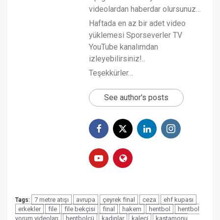
videolardan haberdar olursunuz…
Haftada en az bir adet video
yüklemesi Sporseverler TV
YouTube kanalımdan
izleyebilirsiniz!..
Teşekkürler…
See author's posts
7 metre atışı
avrupa
çeyrek final
ceza
ehf kupası
Tags:
erkekler
file
file bekçisi
final
hakem
hentbol
hentbol
yorum videoları
hentbolcü
kadınlar
kaleci
kastamonu