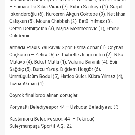
– Samara Da Silva Vieira (7), Kübra Sarıkaya (1), Serpil
İskenderoğlu (6), Nurceren Akgün Göktepe (3), Neslihan
Çalışkan (5), Mouna Chebbah (2), Betül Yılmaz (3),
Ceren Demirçelen (3), Majda Mehmedovic (1), Emine
Gökdemir
Armada Praxıs Yalıkavak Spor: Esma Adnar (1), Ceyhan
Coşkunsu – Zehra Oğuz, Isabelle Jongenelen (2), Nika
Matavs (4), Buket Mutlu (1), Valeriia Baranik (4), Esin
Sağdıç (5), Burcu Yavaş, Diğdem Hoşgör (6),
Ümmügülsüm Bedel (5), Hatice Güler, Kübra Yılmaz (4),
Tuana Akman (1)
Çeyrek finallerde alınan sonuçlar:
Konyaaltı Belediyespor 44 – Üsküdar Belediyesi: 33
Kastamonu Belediyespor: 44 – Tekirdağ
Süleymanpaşa Sportif A.Ş.: 22