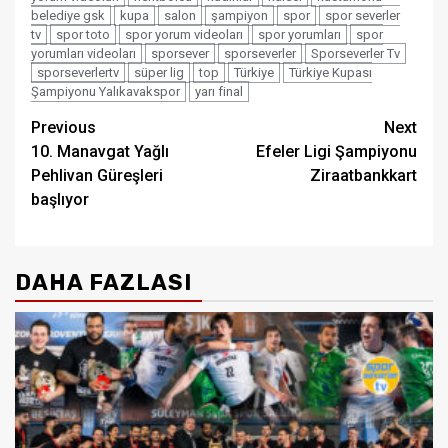
belediye gsk
kupa
salon
şampiyon
spor
spor severler
tv
spor toto
spor yorum videoları
spor yorumları
spor
yorumları videoları
sporsever
sporseverler
Sporseverler Tv
sporseverlertv
süper lig
top
Türkiye
Türkiye Kupası
Şampiyonu Yalıkavakspor
yarı final
Post
Previous
Next
10. Manavgat Yağlı
Efeler Ligi Şampiyonu
navigation
Pehlivan Güreşleri
Ziraatbankkart
başlıyor
DAHA FAZLASI