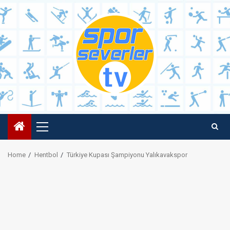
Skip
to
content
Primary
Menu
Home
Hentbol
Türkiye Kupası Şampiyonu Yalıkavakspor