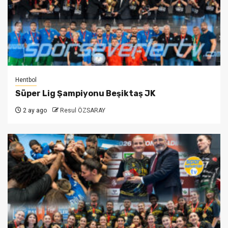
Hentbol
Süper Lig Şampiyonu Beşiktaş JK
2 ay ago
Resul ÖZSARAY