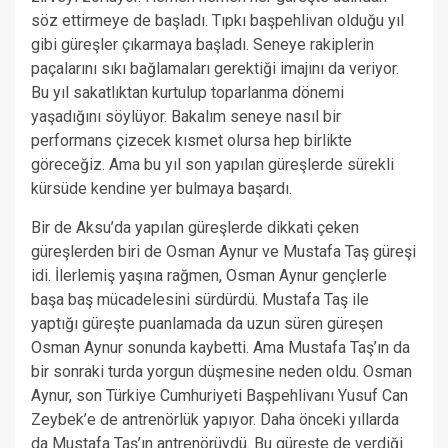
söz ettirmeye de başladı. Tıpkı başpehlivan olduğu yıl
gibi güreşler çıkarmaya başladı. Seneye rakiplerin
paçalarını sıkı bağlamaları gerektiği imajını da veriyor.
Bu yıl sakatlıktan kurtulup toparlanma dönemi
yaşadığını söylüyor. Bakalım seneye nasıl bir
performans çizecek kısmet olursa hep birlikte
göreceğiz. Ama bu yıl son yapılan güreşlerde sürekli
kürsüde kendine yer bulmaya başardı.
Bir de Aksu’da yapılan güreşlerde dikkati çeken
güreşlerden biri de Osman Aynur ve Mustafa Taş güreşi
idi. İlerlemiş yaşına rağmen, Osman Aynur gençlerle
başa baş mücadelesini sürdürdü. Mustafa Taş ile
yaptığı güreşte puanlamada da uzun süren güreşen
Osman Aynur sonunda kaybetti. Ama Mustafa Taş’ın da
bir sonraki turda yorgun düşmesine neden oldu. Osman
Aynur, son Türkiye Cumhuriyeti Başpehlivanı Yusuf Can
Zeybek’e de antrenörlük yapıyor. Daha önceki yıllarda
da Mustafa Taş’ın antrenörüydü. Bu güreşte de verdiği