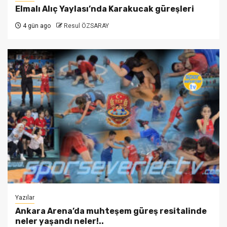
Elmalı Alıç Yaylası’nda Karakucak güreşleri
4 gün ago
Resul ÖZSARAY
Yazılar
Ankara Arena’da muhteşem güreş resitalinde
neler yaşandı neler!..