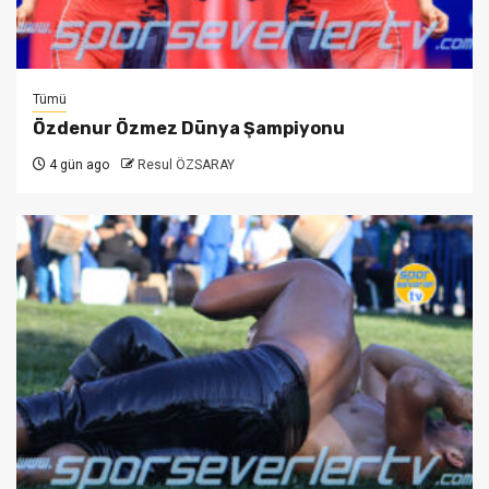
Tümü
Özdenur Özmez Dünya Şampiyonu
4 gün ago
Resul ÖZSARAY