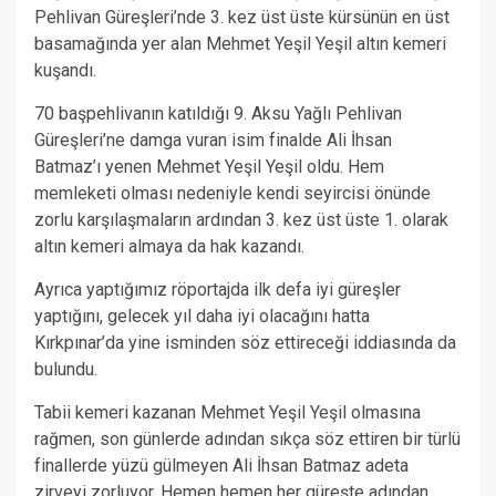
Pehlivan Güreşleri’nde 3. kez üst üste kürsünün en üst
basamağında yer alan Mehmet Yeşil Yeşil altın kemeri
kuşandı.
70 başpehlivanın katıldığı 9. Aksu Yağlı Pehlivan
Güreşleri’ne damga vuran isim finalde Ali İhsan
Batmaz’ı yenen Mehmet Yeşil Yeşil oldu. Hem
memleketi olması nedeniyle kendi seyircisi önünde
zorlu karşılaşmaların ardından 3. kez üst üste 1. olarak
altın kemeri almaya da hak kazandı.
Ayrıca yaptığımız röportajda ilk defa iyi güreşler
yaptığını, gelecek yıl daha iyi olacağını hatta
Kırkpınar’da yine isminden söz ettireceği iddiasında da
bulundu.
Tabii kemeri kazanan Mehmet Yeşil Yeşil olmasına
rağmen, son günlerde adından sıkça söz ettiren bir türlü
finallerde yüzü gülmeyen Ali İhsan Batmaz adeta
zirveyi zorluyor. Hemen hemen her güreşte adından