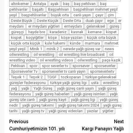
altınkemer
Antalya
ayak
baş
baş pehlivan
baş
pehlivanlar
başaltı
Başpehlivan
başpehlivan mehmet yeşil
yeşil
başpehlivanlar
büyük orta
canlı yayın
çayır
çim
Deste Büyük
Deste Küçük
Deste Orta
dualı çayır
ege
er
meydanı
er meydanı yiğitleri
ermeydanı
geleneksel
güreş
güreşçi
hayde bre
karadeniz
kasnak
kemane
kispet
kıspet
koçyiğitler
köşe
köşe yazıları
küçük orta büyük
küçük orta küçük
kule hakemi
künde
marmara
mehmet
yeşil yeşil
Minik 1
minik 2
nerede yağlı güreş var
news
oilwrestling
oil wrestling
oil wrestling live broadcast
oil
wrestling video
oil wrestling videos
oilwrestling
paça kazık
Pehlivan
spor
spor severler tv
sporsever
sporseverler
Sporseverler Tv
sporseverler tv canlı yayın
sporseverlertv
Teşvik 1
Teşvik 2
TGGF
tozkoparan
türkiye geleneksel
güreşler federasyonu
türkiye yağlı güreş ligi
usta
wrestling
yağ
yağlı
Yağlı Güreş
yağlı güreş canlı yayın
yağlı güreş
federasyonu
yağlı güreş haberleri
yağlı güreş isimleri
yağlı
güreş izle canlı
yağlı güreş kayıt
yağlı güreş ligi
yağlı güreş
nedir
yağlı güreş takvimi
yağlı güreş takvimi 2024
yağlı güreş
tarihi
yağlı güreş tv
yağlı güreş videoları
yazılar
yiğitler
Post
Previous
Next
Cumhuriyetimizin 101. yılı
Kargı Panayırı Yağlı
navigation